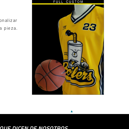
onalizar
a pieza.
▲
 QUE DICEN DE NOSOTROS